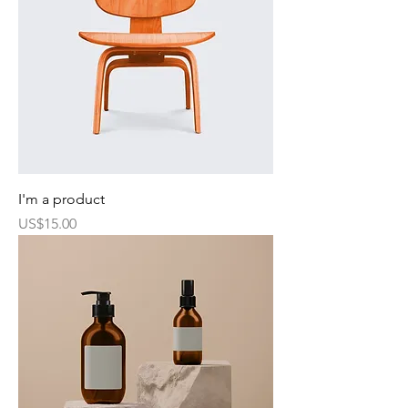
I'm a product
價格
US$15.00