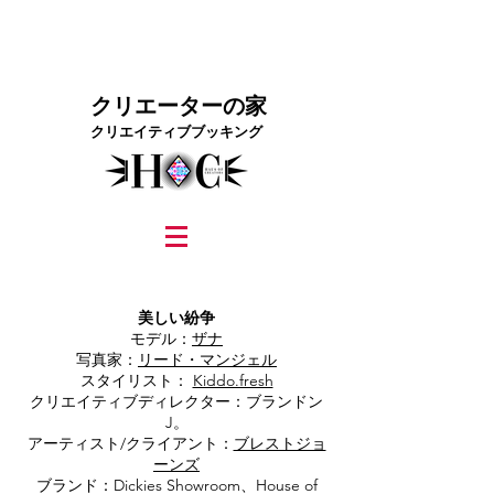
クリエーターの家
クリエイティブブッキング
graphic design, marketing, digital marketing
street fashion photographer
video editing services
how to get signed to a record deal
fashion stylist
marketing consultant
美しい紛争
モデル：
ザナ
写真家：
リード・マンジェル
スタイリスト：
Kiddo.fresh
クリエイティブディレクター：ブランドン
J。
アーティスト/クライアント：
ブレストジョ
ーンズ
ブランド：Dickies Showroom、House of