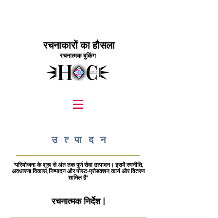
रचनाकारों का हौसला
रचनात्मक बुकिंग
graphic design, marketing, digital marketing
street fashion photographer
video editing services
how to get signed to a record deal
fashion stylist
marketing consultant
उत्पादन
"परियोजना के शुरू से अंत तक पूर्ण सेवा उत्पादन। इसमें रणनीति,
अवधारणा विकास, निष्पादन और पोस्ट-प्रोडक्शन कार्य और वितरण
शामिल है"
रचनात्मक निर्देश |