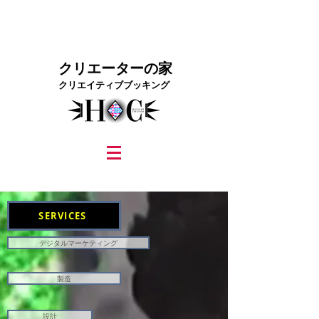
クリエーターの家
クリエイティブブッキング
graphic design, marketing, digital marketing
street fashion photographer
video editing services
how to get signed to a record deal
fashion stylist
marketing consultant
SERVICES
デジタルマーケティング
製造
設計