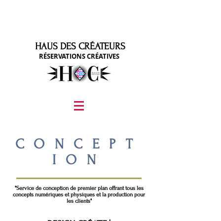
HAUS DES CRÉATEURS
RÉSERVATIONS CRÉATIVES
graphic design, marketing, digital marketing
street fashion photographer
video editing services
how to get signed to a record deal
fashion stylist
marketing consultant
CONCEPT
ION
"Service de conception de premier plan offrant tous les
concepts numériques et physiques et la production pour
les clients"